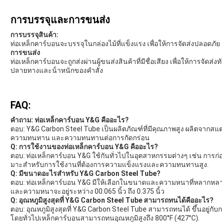
การบรรจุและการขนส่ง
การบรรจุสินค้า:
ท่อเหล็กคาร์บอนจะบรรจุในกล่องไม้ที่แข็งแรง เพื่อให้การจัดส่งปลอดภัย
การขนส่ง
ท่อเหล็กคาร์บอนจะถูกส่งผ่านผู้ขนส่งสินค้าที่มีชื่อเสียง เพื่อให้การจัด
ปลายทางและน้ําหนักของคําสั่ง
FAQ:
คําถาม: ท่อเหล็กคาร์บอน Y&G คืออะไร?
ตอบ: Y&G Carbon Steel Tube เป็นผลิตภัณฑ์ที่มีคุณภาพสูง ผลิตจากสแตน
ความทนทาน และความทนทานต่อการกัดกร่อน
Q: การใช้งานของท่อเหล็กคาร์บอน Y&G คืออะไร?
ตอบ: ท่อเหล็กคาร์บอน Y&G ใช้กันทั่วไปในอุตสาหกรรมต่างๆ เช่น การก่
มาะสําหรับการใช้งานที่ต้องการความแข็งแรงและความทนทานสูง.
Q: มีขนาดอะไรสําหรับ Y&G Carbon Steel Tube?
ตอบ: ท่อเหล็กคาร์บอน Y&G มีให้เลือกในขนาดและความหนาที่หลากหลา
และความหนาจะอยู่ระหว่าง 00.065 นิ้ว ถึง 0.375 นิ้ว
Q: อุณหภูมิสูงสุดที่ Y&G Carbon Steel Tube สามารถทนได้คืออะไร?
ตอบ: อุณหภูมิสูงสุดที่ Y&G Carbon Steel Tube สามารถทนได้ ขึ้นอยู่
โดยทั่วไปเหล็กคาร์บอนสามารถทนอุณหภูมิสูงถึง 800°F (427°C).