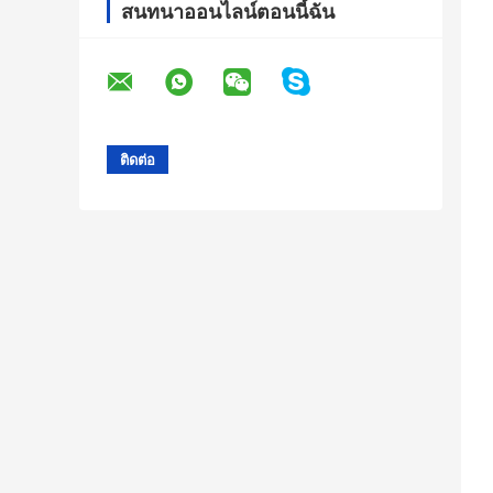
สนทนาออนไลน์ตอนนี้ฉัน