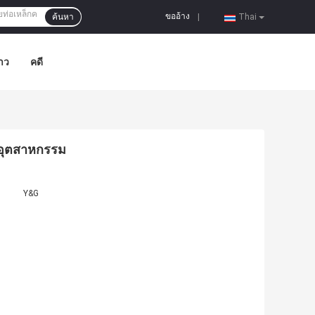
ขออ้าง
ค้นหา
|
Thai
าว
คดี
าซอุตสาหกรรม
Y&G