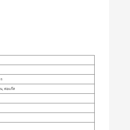
าร
ัน, ท่อแก๊ส