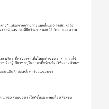
ต่างกันเลือกจากกว้างภายนอกตั้งแต่ 5 มิลลิเมตรถึง
น เรานําเสนอท่อที่มีกว้างภายนอก 25.4mm และความ
ะบริการที่ครบวงจร เพื่อให้ลูกค้าของเราสามารถใช้
บด้วยผู้เชี่ยวชาญในสาขาที่พร้อมที่จะให้ความช่วยเห
ับสนุนสินค้าท่อเหล็กคาร์บอนของเรา
ฒนาข้อเสนอของเราให้ดีขึ้นอย่างต่อเนื่องเพื่อตอบ