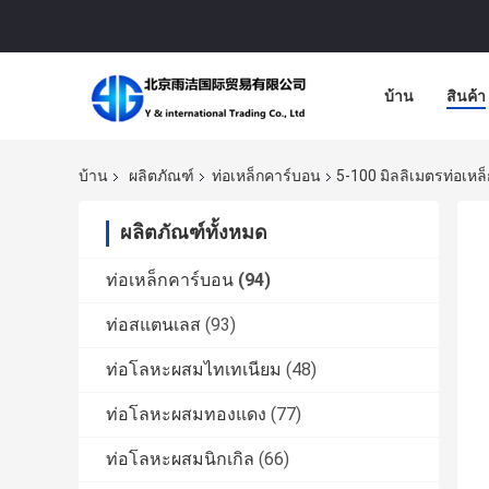
บ้าน
สินค้า
บ้าน
ผลิตภัณฑ์
ท่อเหล็กคาร์บอน
5-100 มิลลิเมตรท่อเหล
ผลิตภัณฑ์ทั้งหมด
ท่อเหล็กคาร์บอน
(94)
ท่อสแตนเลส
(93)
ท่อโลหะผสมไทเทเนียม
(48)
ท่อโลหะผสมทองแดง
(77)
ท่อโลหะผสมนิกเกิล
(66)