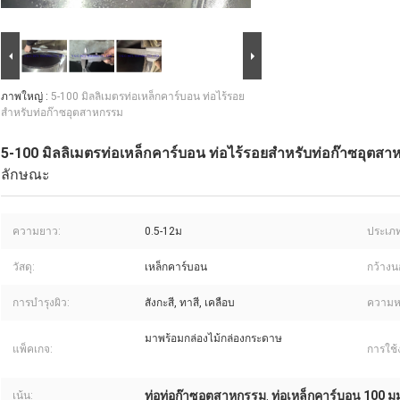
ภาพใหญ่ :
5-100 มิลลิเมตรท่อเหล็กคาร์บอน ท่อไร้รอย
สําหรับท่อก๊าซอุตสาหกรรม
5-100 มิลลิเมตรท่อเหล็กคาร์บอน ท่อไร้รอยสําหรับท่อก๊าซอุตส
ลักษณะ
ความยาว:
0.5-12ม
ประเภท
วัสดุ:
เหล็กคาร์บอน
กว้างน
การบํารุงผิว:
สังกะสี, ทาสี, เคลือบ
ความห
มาพร้อมกล่องไม้กล่องกระดาษ
แพ็คเกจ:
การใช้
ท่อท่อก๊าซอุตสาหกรรม
ท่อเหล็กคาร์บอน 100 ม
เน้น:
,