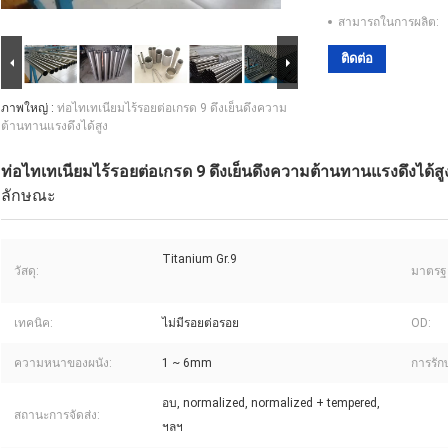
สามารถในการผลิต:
ติดต่อ
ภาพใหญ่ :
ท่อไทเทเนียมไร้รอยต่อเกรด 9 ดึงเย็นดึงความ
ต้านทานแรงดึงได้สูง
ท่อไทเทเนียมไร้รอยต่อเกรด 9 ดึงเย็นดึงความต้านทานแรงดึงได้สู
ลักษณะ
Titanium Gr.9
วัสดุ:
มาตรฐ
เทคนิค:
ไม่มีรอยต่อรอย
OD:
ความหนาของผนัง:
1 ~ 6mm
การรักษ
อบ, normalized, normalized + tempered,
สถานะการจัดส่ง:
ฯลฯ