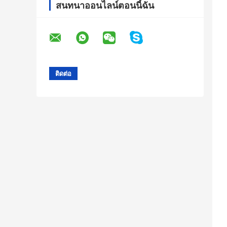
สนทนาออนไลน์ตอนนี้ฉัน