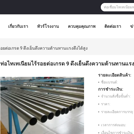
เกี่ยวกับเรา
ทัวร์โรงงาน
ควบคุมคุณภาพ
ติดต่อเรา
ข่
รอยต่อเกรด 9 ดึงเย็นดึงความต้านทานแรงดึงได้สูง
ท่อไทเทเนียมไร้รอยต่อเกรด 9 ดึงเย็นดึงความต้านทานแรงด
รายละเอียดสินค้า:
ชื่อแบรนด์:
การชำระเงิน:
จำนวนสั่งซื้อขั้นต่ำ:
ราคา:
รายละเอียดการบรรจุ:
เวลาการส่งมอบ:
เงื่อนไขการชำระเงิน: