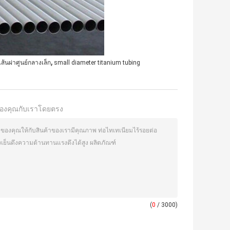
,
ส้นผ่าศูนย์กลางเล็ก
small diameter titanium tubing
องคุณกับเราโดยตรง
(
0
/ 3000)