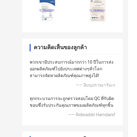
ความคิดเห็นของลูกค้า
พวกเขามีประสบการณ์มากกว่า 10 ปีในการส่ง
ออกผลิตภัณฑ์ไปยังประเทศต่างๆทั่วโลก
สามารถจัดหาผลิตภัณฑ์คุณภาพสูงได้!
—— อิบนุปราณาวันเร
ทุกกระบวนการจะถูกตรวจสอบโดย QC ที่รับผิด
ชอบซึ่งรับประกันคุณภาพของผลิตภัณฑ์ทุกชิ้น
—— Ridwaddn Hamdanif