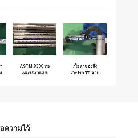
ตา
ASTM B338 ท่อ
เนื้อหาของสิ่ง
ม
ไทเทเนียมแบบ
สกปรก 1% สาย
ม
สแตนดาร์ดไร้สายที่
เหล็กไทเทเนียม
มีความสกปรก 0.1%
เคลือบ หลอดกลม
ความยาว < 15000
มม ผนัง 0.1-10 มม
ข้อความไว้