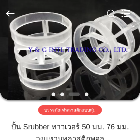
ท่อ
เหล็ก
คาร์บอน
ผู้
ผลิต.
Copyright
©
บ้าน
2018
-
2025
carbonsteel-
tube.com.
All
สินค้า
Rights
Reserved.
เกี่ยว
กับ
เรา
บรรจุภัณฑ์พลาสติกแบบสุ่ม
ปั้น Srubber ทาวเวอร์ 50 มม. 76 มม.
ทัวร์
วงแหวนพลาสติกพอล