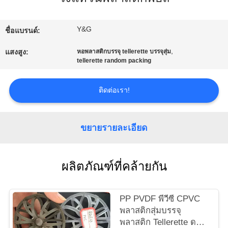
โรงงาน
Y&G
ชื่อแบรนด์:
ควบคุม
,
แสงสูง:
หอพลาสติกบรรจุ tellerette บรรจุสุ่ม
tellerette random packing
คุณภาพ
ติดต่อเรา!
ติดต่อ
ขยายรายละเอียด
เรา
ผลิตภัณฑ์ที่คล้ายกัน
ข่าว
PP PVDF พีวีซี CPVC
พลาสติกสุ่มบรรจุ
คดี
พลาสติก Tellerette ดอก