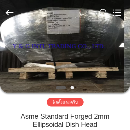
ท่อ
เหล็ก
คาร์บอน
ผู้
ผลิต.
Copyright
©
บ้าน
2018
-
2025
carbonsteel-
tube.com.
All
สินค้า
Rights
Reserved.
เกี่ยว
กับ
เรา
ฟิตติ้งและครีบ
Asme Standard Forged 2mm
Ellipsoidal Dish Head
ทัวร์