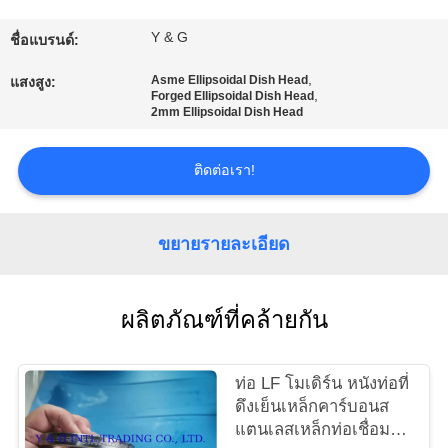
โรงงาน
Y & G
ชื่อแบรนด์:
,
Asme Ellipsoidal Dish Head
แสงสูง:
,
Forged Ellipsoidal Dish Head
ควบคุม
2mm Ellipsoidal Dish Head
คุณภาพ
ติดต่อเรา!
ติดต่อ
ขยายรายละเอียด
เรา
ผลิตภัณฑ์ที่คล้ายกัน
ข่าว
ท่อ LF โมเดิร์น หนังท่อที่
ดึงเย็นเหล็กคาร์บอนส
คดี
แตนเลสเหล็กท่อเชื่อมต่อ