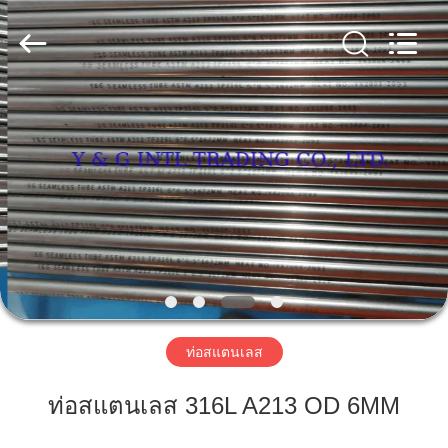
ท่อ
เหล็ก
คาร์บอน
ผู้
ผลิต.
Copyright
©
บ้าน
2018
-
2025
carbonsteel-
tube.com.
All
สินค้า
Rights
Reserved.
เกี่ยว
กับ
เรา
ท่อสแตนเลส
ท่อสแตนเลส 316L A213 OD 6MM
ทัวร์